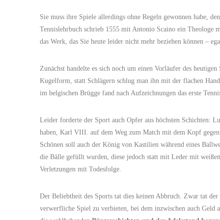
Sie muss ihre Spiele allerdings ohne Regeln gewonnen habe, denn
Tennislehrbuch schrieb 1555 mit Antonio Scaino ein Theologe mi
das Werk, das Sie heute leider nicht mehr beziehen können – eg
Zunächst handelte es sich noch um einen Vorläufer des heutigen 
Kugelform, statt Schlägern schlug man ihn mit der flachen Han
im belgischen Brügge fand nach Aufzeichnungen das erste Tenni
Leider forderte der Sport auch Opfer aus höchsten Schichten: L
haben, Karl VIII. auf dem Weg zum Match mit dem Kopf gegen e
Schönen soll auch der König von Kastilien während eines Ballwe
die Bälle gefüllt wurden, diese jedoch statt mit Leder mit wei
Verletzungen mit Todesfolge.
Der Beliebtheit des Sports tat dies keinen Abbruch. Zwar tat der
verwerfliche Spiel zu verbieten, bei dem inzwischen auch Geld