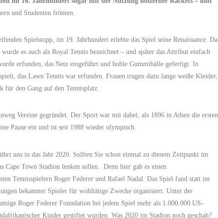
nen im 16. Jahrhundert sogar mit der Nutzung hölzerner Rackets – und
ern und Studenten frönten.
fenden Spielstopp, im 19. Jahrhundert erlebte das Spiel seine Renaissance. Da
wurde es auch als Royal Tennis bezeichnet – und später das Attribut einfach
urde erfunden, das Netz eingeführt und hohle Gummibälle gefertigt. In
pielt, das Lawn Tennis war erfunden. Frauen trugen dazu lange weiße Kleider,
k für den Gang auf den Tennisplatz.
eg Vereine gegründet. Der Sport war mit dabei, als 1896 in Athen die ersten
ne Pause ein und ist seit 1988 wieder olympisch.
führt uns in das Jahr 2020. Sollten Sie schon einmal zu diesem Zeitpunkt im
ns Cape Town Stadion lenken sollen. Denn hier gab es einen
en Tennisspielern Roger Federer und Rafael Nadal. Das Spiel fand statt im
ungen bekannter Spieler für wohltätige Zwecke organisiert. Unter der
namige Roger Federer Foundation bei jedem Spiel mehr als 1.000.000 US-
üdafrikanischer Kinder gestiftet wurden. Was 2020 im Stadion noch geschah?