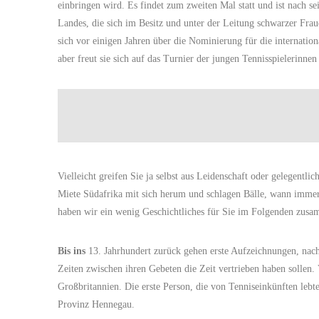
einbringen wird. Es findet zum zweiten Mal statt und ist nach 
Landes, die sich im Besitz und unter der Leitung schwarzer Fr
sich vor einigen Jahren über die Nominierung für die internati
aber freut sie sich auf das Turnier der jungen Tennisspielerinn
Vielleicht greifen Sie ja selbst aus Leidenschaft oder gelegentl
Miete Südafrika mit sich herum und schlagen Bälle, wann immer e
haben wir ein wenig Geschichtliches für Sie im Folgenden zus
Bis ins
13. Jahrhundert zurück gehen erste Aufzeichnungen, nac
Zeiten zwischen ihren Gebeten die Zeit vertrieben haben sollen. 
Großbritannien. Die erste Person, die von Tenniseinkünften leb
Provinz Hennegau.