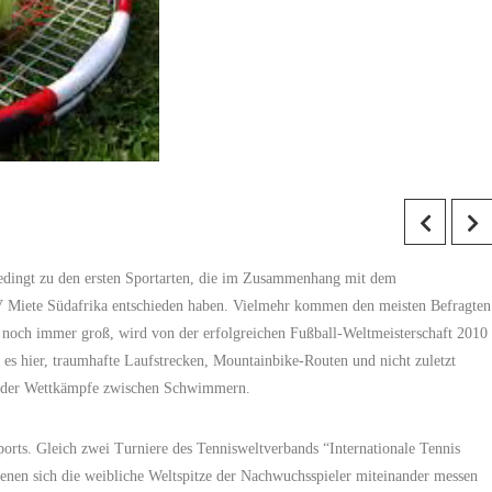
nbedingt zu den ersten Sportarten, die im Zusammenhang mit dem
UV Miete Südafrika entschieden haben. Vielmehr kommen den meisten Befragten
g noch immer groß, wird von der erfolgreichen Fußball-Weltmeisterschaft 2010
t es hier, traumhafte Laufstrecken, Mountainbike-Routen und nicht zuletzt
n oder Wettkämpfe zwischen Schwimmern.
rts. Gleich zwei Turniere des Tennisweltverbands “Internationale Tennis
denen sich die weibliche Weltspitze der Nachwuchsspieler miteinander messen