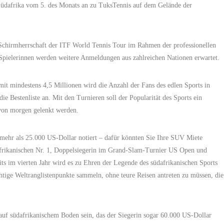
Südafrika vom 5. des Monats an zu TuksTennis auf dem Gelände der
 Schirmherrschaft der ITF World Tennis Tour im Rahmen der professionellen
 Spielerinnen werden weitere Anmeldungen aus zahlreichen Nationen erwartet.
it mindestens 4,5 Millionen wird die Anzahl der Fans des edlen Sports in
ie Bestenliste an. Mit den Turnieren soll der Popularität des Sports ein
 von morgen gelenkt werden.
 mehr als 25.000 US-Dollar notiert – dafür könnten Sie Ihre SUV Miete
dafrikanischen Nr. 1, Doppelsiegerin im Grand-Slam-Turnier US Open und
s im vierten Jahr wird es zu Ehren der Legende des südafrikanischen Sports
htige Weltranglistenpunkte sammeln, ohne teure Reisen antreten zu müssen, die
auf südafrikanischem Boden sein, das der Siegerin sogar 60.000 US-Dollar