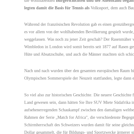
die wohlhabenden
Bürgerschichten und der Adelsstand began
legten damit die Basis für Tennis als
Volkssport, dem auch Bau
Während der französischen Revolution gab es einen grenzübergrei
es vor allem von der wohlhabenden Bevölkerung gespielt wurde, 
weggelassen. Was noch zu jener Zeit geschah? Der Rasenmäher w
Wimbledon in London wird somit bereits seit 1877 auf Rasen ges
Hüte und Absatzschuhe, und auch die Männer machten sich schic
Nach und nach wurden über den gesamten europäischen Raum hinw
Olympischen Sommerspiele der Neuzeit stattfanden, legte dann ei
So viel also zur historischen Geschichte. Die neuere Geschichte 
Land gewesen sein, dann hätten Sie Ihre SUV Miete Südafrika i
aufsehenerregenden Schaukampf zwischen den damaligen weltbest
Rahmen der Serie „Match for Africa“, die verschiedenste Begegn
Schirmherrschaft des Schweizers wurden damit für seine gleich
Dollar gesammelt, die für Bildungs- und Sportzwecke ärmerer s