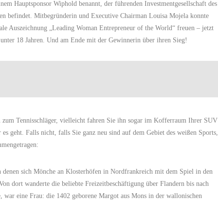
seinem Hauptsponsor Wiphold benannt, der führenden Investmentgesellschaft des
auen befindet. Mitbegründerin und Executive Chairman Louisa Mojela konnte
onale Auszeichnung „Leading Woman Entrepreneur of the World“ freuen – jetzt
en unter 18 Jahren. Und am Ende mit der Gewinnerin über ihren Sieg!
ich zum Tennisschläger, vielleicht fahren Sie ihn sogar im Kofferraum Ihrer SUV
s geht. Falls nicht, falls Sie ganz neu sind auf dem Gebiet des weißen Sports,
ammengetragen:
h denen sich Mönche an Klosterhöfen in Nordfrankreich mit dem Spiel in den
Von dort wanderte die beliebte Freizeitbeschäftigung über Flandern bis nach
te, war eine Frau: die 1402 geborene Margot aus Mons in der wallonischen