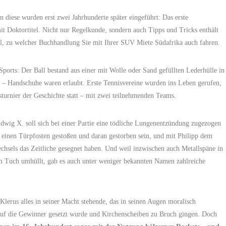
 diese wurden erst zwei Jahrhunderte später eingeführt: Das erste
t Doktortitel. Nicht nur Regelkunde, sondern auch Tipps und Tricks enthält
al, zu welcher Buchhandlung Sie mit Ihrer SUV Miete Südafrika auch fahren.
Sports: Der Ball bestand aus einer mit Wolle oder Sand gefüllten Lederhülle in
d – Handschuhe waren erlaubt. Erste Tennisvereine wurden ins Leben gerufen,
sturnier der Geschichte statt – mit zwei teilnehmenden Teams.
udwig X. soll sich bei einer Partie eine tödliche Lungenentzündung zugezogen
inen Türpfosten gestoßen und daran gestorben sein, und mit Philipp dem
chsels das Zeitliche gesegnet haben. Und weil inzwischen auch Metallspäne in
ßem Tuch umhüllt, gab es auch unter weniger bekannten Namen zahlreiche
 Klerus alles in seiner Macht stehende, das in seinen Augen moralisch
 auf die Gewinner gesetzt wurde und Kirchenscheiben zu Bruch gingen. Doch