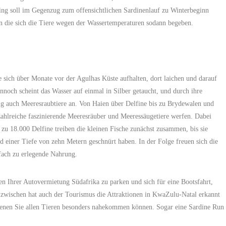
ng soll im Gegenzug zum offensichtlichen Sardinenlauf zu Winterbeginn
n die sich die Tiere wegen der Wassertemperaturen sodann begeben.
die sich über Monate vor der Agulhas Küste aufhalten, dort laichen und darauf
nnoch scheint das Wasser auf einmal in Silber getaucht, und durch ihre
ng auch Meeresraubtiere an. Von Haien über Delfine bis zu Brydewalen und
ahlreiche faszinierende Meeresräuber und Meeressäugetiere werfen. Dabei
 zu 18.000 Delfine treiben die kleinen Fische zunächst zusammen, bis sie
 einer Tiefe von zehn Metern geschnürt haben. In der Folge freuen sich die
fach zu erlegende Nahrung.
en Ihrer Autovermietung Südafrika zu parken und sich für eine Bootsfahrt,
zwischen hat auch der Tourismus die Attraktionen in KwaZulu-Natal erkannt
denen Sie allen Tieren besonders nahekommen können. Sogar eine Sardine Run