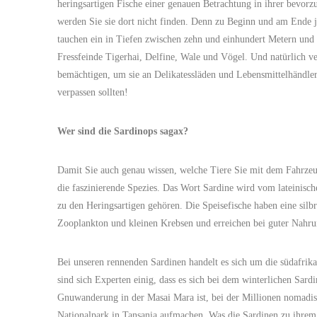
heringsartigen Fische einer genauen Betrachtung in ihrer bevor
werden Sie sie dort nicht finden. Denn zu Beginn und am Ende 
tauchen ein in Tiefen zwischen zehn und einhundert Metern und 
Fressfeinde Tigerhai, Delfine, Wale und Vögel. Und natürlich ve
bemächtigen, um sie an Delikatessläden und Lebensmittelhändler w
verpassen sollten!
Wer sind die Sardinops sagax?
Damit Sie auch genau wissen, welche Tiere Sie mit dem Fahrzeu
die faszinierende Spezies. Das Wort Sardine wird vom lateinisch
zu den Heringsartigen gehören. Die Speisefische haben eine silb
Zooplankton und kleinen Krebsen und erreichen bei guter Nahru
Bei unseren rennenden Sardinen handelt es sich um die südafri
sind sich Experten einig, dass es sich bei dem winterlichen Sar
Gnuwanderung in der Masai Mara ist, bei der Millionen nomadis
Nationalpark in Tansania aufmachen. Was die Sardinen zu ihrem 