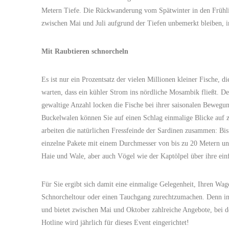
Metern Tiefe. Die Rückwanderung vom Spätwinter in den Frühli
zwischen Mai und Juli aufgrund der Tiefen unbemerkt bleiben, i
Mit Raubtieren schnorcheln
Es ist nur ein Prozentsatz der vielen Millionen kleiner Fische, 
warten, dass ein kühler Strom ins nördliche Mosambik fließt. De
gewaltige Anzahl locken die Fische bei ihrer saisonalen Bewegu
Buckelwalen können Sie auf einen Schlag einmalige Blicke auf z
arbeiten die natürlichen Fressfeinde der Sardinen zusammen: Bis
einzelne Pakete mit einem Durchmesser von bis zu 20 Metern und
Haie und Wale, aber auch Vögel wie der Kaptölpel über ihre ein
Für Sie ergibt sich damit eine einmalige Gelegenheit, Ihren Wag
Schnorcheltour oder einen Tauchgang zurechtzumachen. Denn in
und bietet zwischen Mai und Oktober zahlreiche Angebote, bei 
Hotline wird jährlich für dieses Event eingerichtet!