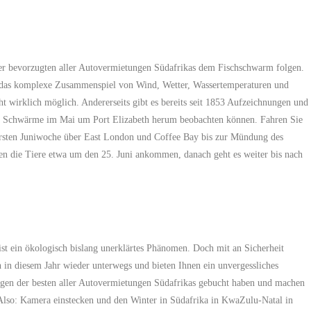
r bevorzugten aller Autovermietungen Südafrikas dem Fischschwarm folgen.
ch das komplexe Zusammenspiel von Wind, Wetter, Wassertemperaturen und
ht wirklich möglich. Andererseits gibt es bereits seit 1853 Aufzeichnungen und
ten Schwärme im Mai um Port Elizabeth herum beobachten können. Fahren Sie
rsten Juniwoche über East London und Coffee Bay bis zur Mündung des
ten die Tiere etwa um den 25. Juni ankommen, danach geht es weiter bis nach
ist ein ökologisch bislang unerklärtes Phänomen. Doch mit an Sicherheit
h in diesem Jahr wieder unterwegs und bieten Ihnen ein unvergessliches
Wagen der besten aller Autovermietungen Südafrikas gebucht haben und machen
 Also: Kamera einstecken und den Winter in Südafrika in KwaZulu-Natal in