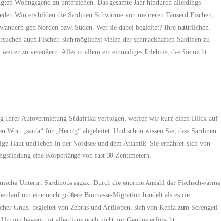
zugten Wohngegend zu unterziehen. Das gesamte Jahr hindurch allerdings
jeden Winters bilden die Sardinen Schwärme von mehreren Tausend Fischen,
wandern gen Norden bzw. Süden. Wer sie dabei begleitet? Ihre natürlichen
rsuchen auch Fischer, sich möglichst vielen der schmackhaften Sardinen zu
eiter zu veräußern. Alles in allem ein einmaliges Erlebnis, das Sie nicht
g Ihrer Autovermietung Südafrika verfolgen, werfen wir kurz einen Blick auf
en Wort „sarda“ für „Hering“ abgeleitet. Und schon wissen Sie, dass Sardinen
rige Haut und leben in der Nordsee und dem Atlantik. Sie ernähren sich von
ngsfindung eine Körperlänge von fast 30 Zentimetern.
kanische Unterart Sardinops sagax. Durch die enorme Anzahl der Fischschwärme
dinenlauf um eine noch größere Biomasse-Migration handelt als es die
cher Gnus, begleitet von Zebras und Antilopen, sich von Kenia zum Serengeti-
Umzug bewegt, ist allerdings noch nicht zur Genüge erforscht.