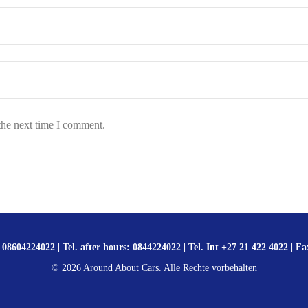
the next time I comment.
 08604224022 | Tel. after hours: 0844224022 | Tel. Int +27 21 422 4022 | Fa
©
2026
Around About Cars. Alle Rechte vorbehalten