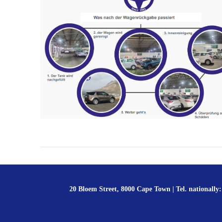
20 Bloem Street, 8000 Cape Town | Tel. nationally: