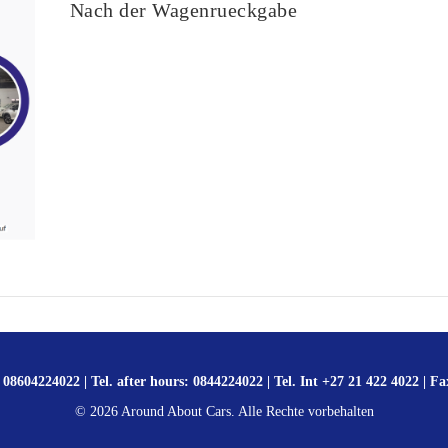
Nach der Wagenrueckgabe
 08604224022 | Tel. after hours: 0844224022 | Tel. Int +27 21 422 4022 | Fa
©
2026
Around About Cars. Alle Rechte vorbehalten