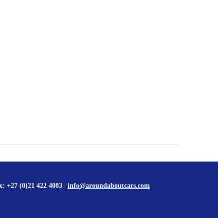
x: +27 (0)21 422 4083 |
info@aroundaboutcars.com