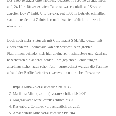
Das 1986 fertiggestellte Mponeng bedeutet in Sesotho „Schau mich
an“, 24 Jahre länger existiert Tautona, was ebenfalls auf Sesotho
„Großer Löwe“ heißt. Und Savuka, seit 1958 in Betrieb, schließlich
stammt aus dem isi Zuluischen und lässt sich schlicht mit „wach“
übersetzen.
Doch noch mehr Status als mit Gold macht Südafrika derzeit mit
einem anderen Edelmetall: Von den weltweit zehn größten
Platinminen befinden sich hier alleine acht, Zimbabwe und Russland
beherbergen die anderen beiden. Ihre geplanten Schließungen
allerdings stehen auch schon fest – ausgerechnet wurden die Termine
anhand der Endlichkeit dieser wertvollen natürlichen Ressource:
Impala Mine – voraussichtlich bis 2035
Marikana Mine (Lonmin) voraussichtlich bis 2041
Mogalakwena Mine voraussichtlich bis 2051
Rustenburg Complex voraussichtlich bis 2051
Amandelbult Mine voraussichtlich bis 2041