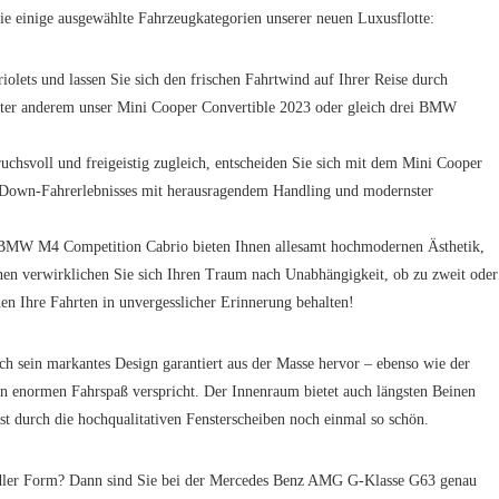
e einige ausgewählte Fahrzeugkategorien unserer neuen Luxusflotte:
iolets und lassen Sie sich den frischen Fahrtwind auf Ihrer Reise durch
ter anderem unser Mini Cooper Convertible 2023 oder gleich drei BMW
ruchsvoll und freigeistig zugleich, entscheiden Sie sich mit dem Mini Cooper
p-Down-Fahrerlebnisses mit herausragendem Handling und modernster
MW M4 Competition Cabrio bieten Ihnen allesamt hochmodernen Ästhetik,
nen verwirklichen Sie sich Ihren Traum nach Unabhängigkeit, ob zu zweit oder
en Ihre Fahrten in unvergesslicher Erinnerung behalten!
h sein markantes Design garantiert aus der Masse hervor – ebenso wie der
n enormen Fahrspaß verspricht. Der Innenraum bietet auch längsten Beinen
ist durch die hochqualitativen Fensterscheiben noch einmal so schön.
edler Form? Dann sind Sie bei der Mercedes Benz AMG G-Klasse G63 genau