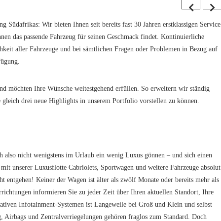
 Südafrikas: Wir bieten Ihnen seit bereits fast 30 Jahren erstklassigen Service
hnen das passende Fahrzeug für seinen Geschmack findet. Kontinuierliche
hkeit aller Fahrzeuge und bei sämtlichen Fragen oder Problemen in Bezug auf
fügung.
und möchten Ihre Wünsche weitestgehend erfüllen. So erweitern wir ständig
gleich drei neue Highlights in unserem Portfolio vorstellen zu können.
ich also nicht wenigstens im Urlaub ein wenig Luxus gönnen – und sich einen
 mit unserer Luxusflotte Cabriolets, Sportwagen und weitere Fahrzeuge absolut
cht entgehen! Keiner der Wagen ist älter als zwölf Monate oder bereits mehr als
richtungen informieren Sie zu jeder Zeit über Ihren aktuellen Standort, Ihre
vativen Infotainment-Systemen ist Langeweile bei Groß und Klein und selbst
g, Airbags und Zentralverriegelungen gehören fraglos zum Standard. Doch