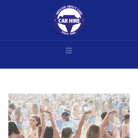
Navigation
Home
Posts
Verpassen Sie nicht Oppikoppi in Limpopo, eines der größten Musikfestivals
Südafrikas mit unzähligen Künstlern aus nah und fern