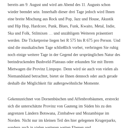
bereits am 9. August und wird am Abend des 11. Augusts schon
wieder beendet sein. Innerhalb dieser drei Tage jedoch wird Ihnen
eine breite Mischung aus Rock und Pop, Jazz und House, Akustik
und Hip Hop, Hardcore, Punk, Blues, Funk, Kwaito, Metal, Indie,
Ska und Folk, Stilmixen … und unzähligem Weiteren präsentiert
werden. Die Ticketpreise liegen bei R 575 bis R 675 pro Person. Und
sind die musikalischen Tage schließlich vorbei, verbringen Sie ruhig
noch einige weitere Tage in der Gegend der ursprünglichen Natur des
beeindruckenden Bushveld-Plateaus oder erkunden Sie mit Ihrem
Mietwagen die Provinz Limpopo. Denn wird sie auch von vielen als
Niemandsland betrachtet, bietet sie Ihnen dennoch oder auch gerade
deshalb die Möglichkeit für außergewöhnliche Momente.
Gekennzeichnet von Dornenbüschen und Affenbrotbäumen, erstreckt
sich die unterschätzte Provinz von Gauteng im Süden bis zu den
angrenzen Ländern Botswana, Zimbabwe und Mozambique im
Norden. Nicht nur im kleinen Teil des hier gelegenen Krugerparks,
sondern auch in vielen weiteren weiten Ebenen und