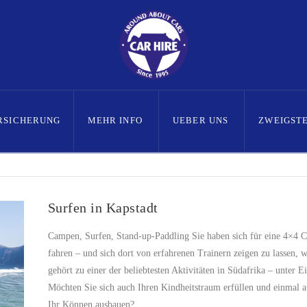
RSICHERUNG
MEHR INFO
UEBER UNS
ZWEIGST
Surfen in Kapstadt
Campen, Surfen, Stand-up-Paddling Sie haben sich für eine 4×4 
fahren – und sich dort von erfahrenen Trainern zeigen zu lassen,
gehört zu einer der beliebtesten Aktivitäten in Südafrika – unter 
Möchten Sie sich auch Ihren Kindheitstraum erfüllen und einmal a
Ihr Können ausbauen? …