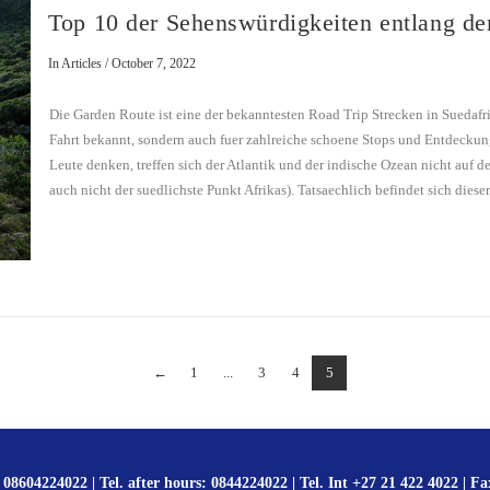
Top 10 der Sehenswürdigkeiten entlang d
In Articles / October 7, 2022
Die Garden Route ist eine der bekanntesten Road Trip Strecken in Suedafri
Fahrt bekannt, sondern auch fuer zahlreiche schoene Stops und Entdeckun
Leute denken, treffen sich der Atlantik und der indische Ozean nicht auf 
auch nicht der suedlichste Punkt Afrikas). Tatsaechlich befindet sich dieser
←
1
...
3
4
5
 08604224022 | Tel. after hours: 0844224022 | Tel. Int +27 21 422 4022 | Fa