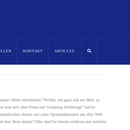
ELLEN
KONTAKT
ARTICLES
Camper Miete entschieden? Perfekt, um ganz nah ans Meer zu
 wie man sich ohne Pedal und Schaltung fortbewegt! Surfen
Einheimischen ebenso wie unter Sportenthusiasten aus aller Welt.
uf dem Brett stehen? Oder sind Sie bereits erfahren und möchten