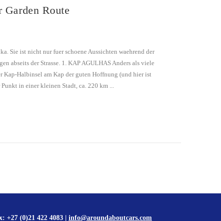
er Garden Route
ka. Sie ist nicht nur fuer schoene Aussichten waehrend der
gen abseits der Strasse. 1. KAP AGULHAS Anders als viele
der Kap-Halbinsel am Kap der guten Hoffnung (und hier ist
 Punkt in einer kleinen Stadt, ca. 220 km ...
x: +27 (0)21 422 4083 |
info@aroundaboutcars.com