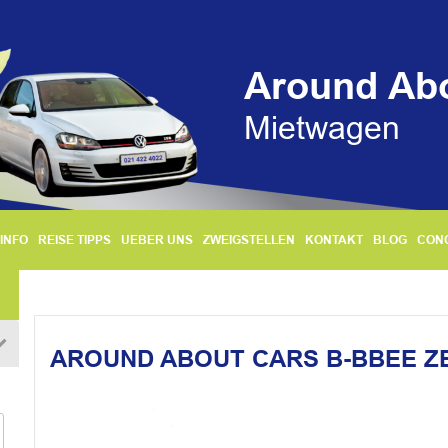
Around Ab
Mietwagen
INFO
REISE TIPPS
UEBER UNS
ZWEIGSTELLEN
KONTAKT
BLOG
CON
AROUND ABOUT CARS B-BBEE ZE