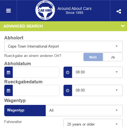
Around About Cars
Since 1995
ADVANCED SEARCH
Abholort
Cape Town International Airport
Rueckgabe an einem anderen Ort?
Nein
Ja
Abholdatum
08:00
Rueckgabedatum
08:00
Wagentyp
Wagentyp
All
Fahreralter
25 years or older