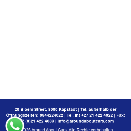
20 Bloem Street, 8000 Kapstadt
|
Tel. außerhalb der
Öffnungszeiten:
0844224022
|
Tel. Int
+27 21 422 4022
|
Fax:
+27 (0)21 422 4083
|
info@aroundaboutcars.com
© 2026 Around About Cars. Alle Rechte vorbehalten.