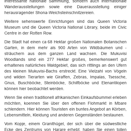
interessante nationale Sammlung, sondern auch internationale
Wanderausstellungen sowie eine Dauerausstellung einiger
herausragender Shona-Weichsteinschnitzereien.
Weitere sehenswerte Einrichtungen sind das Queen Victoria
Museum und die Queen Victoria National Library, beide im Civic
Centre in der Rotten Row.
Die Stadt hat einen ca 68 Hektar großen Nationalen Botanischen
Garten, in dem mehr als 900 Arten von Wildbäumen und -
sträuchern aus dem ganzen Land wachsen. Die Mukuvisi
Woodlands sind ein 277 Hektar großes, bemerkenswert gut
erhaltenes natürliches Waldgebiet, das sich rittlings an den Ufern
des kleinen Mukuvisi-Bachs erstreckt. Eine Vielzahl von Vögeln
und wilden Tierarten wie Giraffen, Zebras, Impalas, Tsessche,
Gnus, Buschböcke, Steinböcke, Schilfböcke und Elenantilopen
können hier beobachtet werden.
Wenn Sie einen traditionell afrikanischen Einkaufsbummel erleben
möchten, koennen Sie über den offenen Flohmarkt in Mbare
schlendern. Hier können Touristen ein buntes Angebot an Körben,
Lebensmitteln, Kleidung und anderen Gegenständen bestaunen.
Vom Kopje, einem Granithügel, der sich über die südwestliche
Ecke des Zentrums von Harare erhebt, haben Sie einen tollen