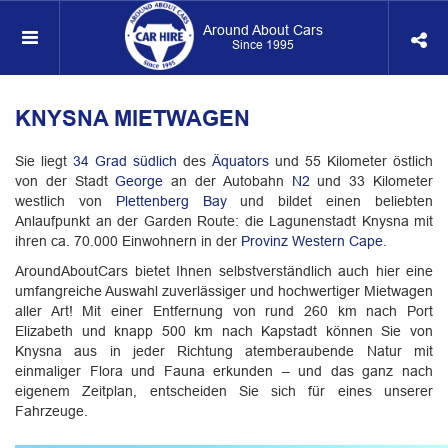
Around About Cars
Since 1995
KNYSNA MIETWAGEN
Sie liegt
34 Grad südlich
des
Äquators
und 55 Kilometer östlich
von der Stadt
George
an der Autobahn
N2
und 33 Kilometer
westlich von
Plettenberg Bay
und bildet einen beliebten
Anlaufpunkt an der Garden Route: die Lagunenstadt Knysna mit
ihren ca. 70.000 Einwohnern in der
Provinz Western Cape
.
AroundAboutCars bietet Ihnen selbstverständlich auch hier eine
umfangreiche Auswahl zuverlässiger und hochwertiger Mietwagen
aller Art! Mit einer Entfernung von rund 260 km nach Port
Elizabeth und knapp 500 km nach Kapstadt können Sie von
Knysna aus in jeder Richtung atemberaubende Natur mit
einmaliger Flora und Fauna erkunden – und das ganz nach
eigenem Zeitplan, entscheiden Sie sich für eines unserer
Fahrzeuge.