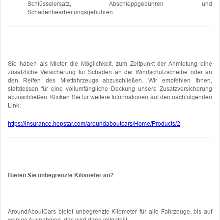
Schlüsselersatz, Abschleppgebühren und
Schadenbearbeitungsgebühren.
Sie haben als
Mieter die Möglichkeit, zum Zeitpunkt der Anmietung eine
zusätzliche Versicherung für Schäden an der Windschutzscheibe oder an
den Reifen des Mietfahrzeugs abzuschließen. Wir empfehlen Ihnen,
stattdessen für eine vollumfängliche Deckung unsere Zusatzversicherung
abzuschließen. Klicken Sie für weitere Informationen auf den nachfolgenden
Link:
https://insurance.hepstar.com/aroundaboutcars/Home/Products/2
Bieten Sie unbegrenzte Kilometer an?
AroundAboutCars bietet unbegrenzte Kilometer für alle Fahrzeuge, bis auf
wenige Ausnahmen, das wird dann mitgeteilt.