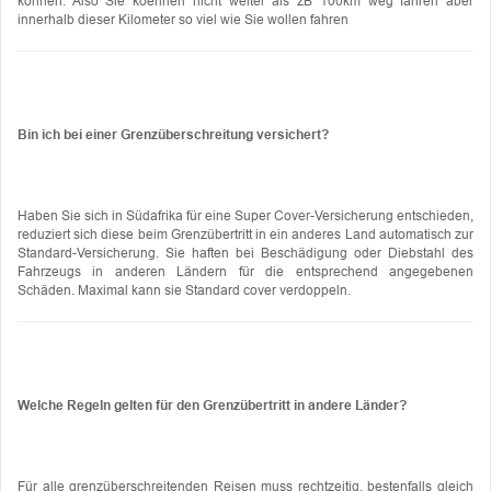
können. Also Sie koennen nicht weiter als zB 100km weg fahren aber
innerhalb dieser Kilometer so viel wie Sie wollen fahren
Bin ich bei einer Grenzüberschreitung versichert?
Haben Sie sich in Südafrika für eine Super Cover-Versicherung entschieden,
reduziert sich diese beim Grenzübertritt in ein anderes Land automatisch zur
Standard-Versicherung. Sie haften bei Beschädigung oder Diebstahl des
Fahrzeugs in anderen Ländern für die entsprechend angegebenen
Schäden. Maximal kann sie Standard cover verdoppeln.
Welche Regeln gelten für den Grenzübertritt in andere Länder?
Für alle grenzüberschreitenden Reisen muss rechtzeitig, bestenfalls gleich