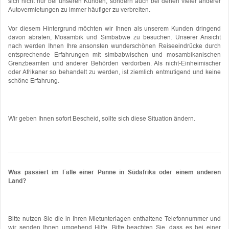
sich nicht nur bei unseren Kunden, sondern auch bei denen vieler anderer
Autovermietungen zu immer häufiger zu verbreiten.
Vor diesem Hintergrund möchten wir Ihnen als unserem Kunden dringend
davon abraten, Mosambik und Simbabwe zu besuchen. Unserer Ansicht
nach werden Ihnen Ihre ansonsten wunderschönen Reiseeindrücke durch
entsprechende Erfahrungen mit simbabwischen und mosambikanischen
Grenzbeamten und anderer Behörden verdorben. Als nicht-Einheimischer
oder Afrikaner so behandelt zu werden, ist ziemlich entmutigend und keine
schöne Erfahrung.
Wir geben Ihnen sofort Bescheid, sollte sich diese Situation ändern.
Was passiert im Falle einer Panne in Südafrika oder einem anderen
Land?
Bitte nutzen Sie die in Ihren Mietunterlagen enthaltene Telefonnummer und
wir senden Ihnen umgehend Hilfe. Bitte beachten Sie, dass es bei einer