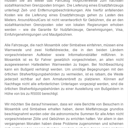
müssen Sie als Mieter das Fahrzeug möglicherweise zum nächsten
südafrikanischen Grenzposten bringen. Die Lieferung eines Ersatzfahrzeugs
unterliegt Zeit- und Entfernungsbeschränkungen. Alle hierfür anfallenden
Kosten wie die Lieferung eines Ersatzfahrzeugs gehen zu Lasten des
Mieters. AroundAboutCars ist nicht verantwortlich für Gebühren, die an den
südafrikanischen Grenzposten oder von lokalen Regierungen erhoben
werden – wie die Garantie für Nutzfahrzeuge, Genehmigungen, Visa,
Einfuhrgenehmigungen und Mautgebühren.
Alle Fahrzeuge, die nach Mosambik oder Simbabwe einfahren, müssen eine
Warnweste und zwei Notfalldreiecke, die in den beiden Ländern
vorgeschriebenen Aufkleber sowie Informationsblätter mitführen. In
Mosambik ist es für Fahrer gesetzlich vorgeschrieben, an allen nicht
ausgewiesenen Haltestellen Warnwesten zu tragen. Bei Nichtbeachtung
kann ein Bußgeld verhängt werden. Um unnötige Begegnungen mit den
örtlichen Strafverfolgungsbehörden zu vermeiden, ist es ratsam, die Weste
jederzeit sichtbar auf dem Armaturenbrett zu platzieren. Können auf
Nachfrage nicht alle erforderlichen Unterlagen vorgezeigt werden, sind die
örtlichen Strafverfolgungsbehörden zu einer Ausstellung von Bußgeldern in
Höhe von bis zu R5000 berechtigt.
Wir möchten Sie darauf hinweisen, dass wir viele Berichte von Besuchern in
Mosambik und Simbabwe erhalten haben, deren Mietfahrzeuge grundlos
beschlagnahmt wurden oder die astronomische Summen für alle Arten nicht
vorgeschriebener Zölle und Gebühren zu errichten hatten. Vor allem in den
vergangenen Monaten haben diese Probleme zugenommen und scheinen