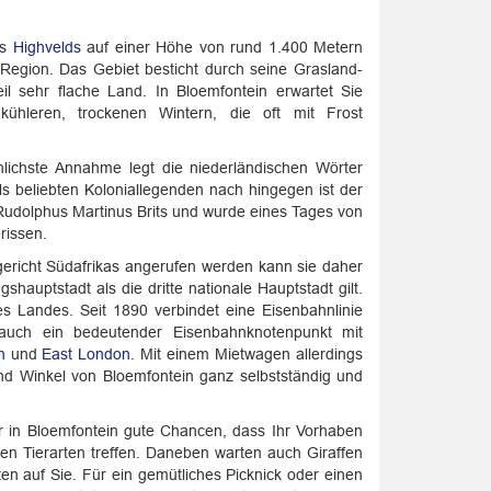
es
Highvelds
auf einer Höhe von rund 1.400 Metern
-Region. Das Gebiet besticht durch seine Grasland-
l sehr flache Land. In Bloemfontein erwartet Sie
leren, trockenen Wintern, die oft mit Frost
nlichste Annahme legt die niederländischen Wörter
s beliebten Koloniallegenden nach hingegen ist der
udolphus Martinus Brits und wurde eines Tages von
rissen.
sgericht Südafrikas angerufen werden kann sie daher
shauptstadt als die dritte nationale Hauptstadt gilt.
es Landes. Seit 1890 verbindet eine Eisenbahnlinie
r auch ein bedeutender Eisenbahnknotenpunkt mit
h
und
East London
. Mit einem Mietwagen allerdings
und Winkel von Bloemfontein ganz selbstständig und
er in Bloemfontein gute Chancen, dass Ihr Vorhaben
ären Tierarten treffen. Daneben warten auch Giraffen
ten auf Sie. Für ein gemütliches Picknick oder einen