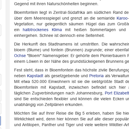
Gegend mit ihren Naturschönheiten beginnen.
Bloemfontein liegt in Zentral-Südafrika am südlichen Rand d
über dem Meeresspiegel und grenzt an die semiaride
Karoo
Vegetation, nur gelegentlich säumen Hügel das zum Großtei
ein
halbtrockenes Klima
mit heißen Sommertagen und küh
einhergehen. Schnee ist dennoch eine Seltenheit.
Die Herkunft des Stadtnamens ist umstritten. Die wahrschei
bloem (Blume) und fontein (Brunnen) zugrunde; einer ebenfall
Ochse
"Bloem" Namensgeber. Er gehörte dem Pionierbauern R
einem Löwen in der Nähe des grundstückeigenen Brunnens ge
Fest steht, dass in Bloemfontein das höchste zivile Berufung
neben
Kapstadt
als gesetzgebende und
Pretoria
als Verwaltung
Mit etwa 520.000 Einwohnern ist sie die siebtgrößte Stadt d
Bloemfontein mit Kapstadt, inzwischen befindet sich hie
täglichen Zugverbindungen nach Johannesburg,
Port Elizabet
sind Sie entschieden flexibler und können die vielen Ecken 
unabhängig von Zeitplänen erkunden.
Möchten Sie auf Ihrer Reise die Big 5 erleben, haben Sie hi
Wirklichkeit wird, denn hier können Sie auf alle dieser popul
und Antilopen, Panther und Tiger und viele weitere Wildtier-Ar