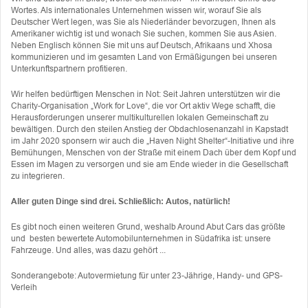
Wortes. Als internationales Unternehmen wissen wir, worauf Sie als
Deutscher Wert legen, was Sie als Niederländer bevorzugen, Ihnen als
Amerikaner wichtig ist und wonach Sie suchen, kommen Sie aus Asien.
Neben Englisch können Sie mit uns auf Deutsch, Afrikaans und Xhosa
kommunizieren und im gesamten Land von Ermäßigungen bei unseren
Unterkunftspartnern profitieren.
Wir helfen bedürftigen Menschen in Not: Seit Jahren unterstützen wir die
Charity-Organisation „Work for Love“, die vor Ort aktiv Wege schafft, die
Herausforderungen unserer multikulturellen lokalen Gemeinschaft zu
bewältigen. Durch den steilen Anstieg der Obdachlosenanzahl in Kapstadt
im Jahr 2020 sponsern wir auch die „Haven Night Shelter“-Initiative und ihre
Bemühungen, Menschen von der Straße mit einem Dach über dem Kopf und
Essen im Magen zu versorgen und sie am Ende wieder in die Gesellschaft
zu integrieren.
Aller guten Dinge sind drei. Schließlich: Autos, natürlich!
Es gibt noch einen weiteren Grund, weshalb Around Abut Cars das größte
und besten bewertete Automobilunternehmen in Südafrika ist: unsere
Fahrzeuge. Und alles, was dazu gehört ...
Sonderangebote: Autovermietung für unter 23-Jährige, Handy- und GPS-
Verleih