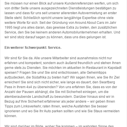
Sie müssen nur einen Blick auf unsere Kundenreferenzen werfen, um sich
von dritter Seite unsere ausgezeichneten Dienstleistungen bestätigen zu
lassen und dass für uns seit unserer allerersten Autovermietung an erster
Stelle steht. Schließlich spricht unsere langjährige Expertise ohne viele
weitere Worte für sich: Seit der Gründung von Around About Cars im Jahr
1995 liegt uns alles daran, das gewisse Extra zu bieten, den zusätzlichen
Service, den Sie bei keinem anderen Automobilunternehmen erhalten. Und
wir sind stolz darauf sagen zu können, dass uns dies gelungen ist.
Ein weiterer Schwerpunkt: Service.
Wir sind für Sie da. Alle unsere Mitarbeiter sind ausnahmslos nicht nur
erfahren und kompetent, sondern auch äußerst freundlich und stehen Ihnen
gerne stets zu Diensten. Sie möchten im aktuellen In-Restaurant in Kapstadt
speisen? Fragen Sie uns! Sie sind entschlossen, alle Geheimtipps
aufzudecken, die Südafrika zu bieten hat? Wir sagen Ihnen, wie Sie Ihr Ziel
erreichen! Sie sind sich nicht sicher, wie lange es dauert, den Swartberg
Pass in Ihrem 4x4 zu überwinden? Von uns erfahren Sie, dass es von der
Anzahl der Pausen abhängt, die Sie mit Sicherheit einlegen, um die
atemberaubende Landschaft zu bewundern. Darüber hinaus sind wir in
Bezug auf Ihre Sicherheit erfahrener als jeder andere – wir geben Ihnen
Tipps zum Linksverkehr, raten Ihnen, welche Ausfahrten Sie besser
ignorieren und wo Sie Ihr Auto parken sollten und wie Sie Staus vermeiden
können.
Wir sind darüber im Bilde, woher Sie kommen – im wahrsten Sinne des