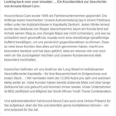
Looking back over your shoulder … Ein Kurzüberblick zur Geschichte
von Around About Cars:
Around About Cars wurde 1995 als Familienunternehmen gegründet. Die
Anfänge waren bescheiden: Unsere Autovermietung lag in einem Parkhaus
mitten unter der Autobahntrasse in Kapstadts Zentrum. Jeden Winter erneut
wurde das Gebäude von Regen überschwemmt, kaum ein Kunde fand auf
Anhieb seinen Weg zu uns (Google Maps war nicht vorhanden), und wer es
schließlich doch geschafft hat, musste noch eine dreistöckige spiralförmige
Auffahrt bewältigen, um uns persönlich gegenüberstehen zu können. Dass
so viele treue Kunden dies alles auf sich genommen haben, macht uns
besonders dankbar und hat dazu geführt, dass wir ebenso viel und noch
mehr an Sie zurückgeben möchten und unseren Kundenservice stets
besonders hochhalten.
Inzwischen befinden wir uns direkt an der Long Street im betriebsamen
Geschäftsviertel Kapstadts – für Ihre Bequemlichkeit im Erdgeschoss und
ersten Stock …! Wir vermieten mehr als 12.000 Autos pro Jahr und wachsen
stetig weiter an. Viele Kunden haben bereits dutzende Male und über lange
Zeiträume bei uns gebucht und kommen immer wieder. Unser Unternehmen
ist BEE-zertifiziert und Mitglied der South African Youth Travel Confederation.
Und selbstverständlich hat Around About Cars auch eine Online-Präsenz für
Sie aufgebaut, über die Sie und ebenfalls gerne kontaktieren können – wir
sind jederzeit für Sie da!