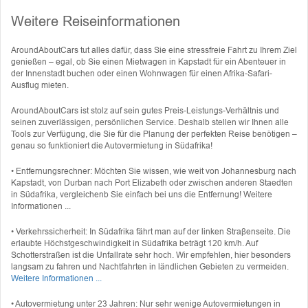
Weitere Reiseinformationen
AroundAboutCars tut alles dafür, dass Sie eine stressfreie Fahrt zu Ihrem Ziel
genießen – egal, ob Sie einen Mietwagen in Kapstadt für ein Abenteuer in
der Innenstadt buchen oder einen Wohnwagen für einen Afrika-Safari-
Ausflug mieten.
AroundAboutCars ist stolz auf sein gutes Preis-Leistungs-Verhältnis und
seinen zuverlässigen, persönlichen Service. Deshalb stellen wir Ihnen alle
Tools zur Verfügung, die Sie für die Planung der perfekten Reise benötigen –
genau so funktioniert die Autovermietung in Südafrika!
• Entfernungsrechner: Möchten Sie wissen, wie weit von Johannesburg nach
Kapstadt, von Durban nach Port Elizabeth oder zwischen anderen Staedten
in Südafrika, vergleichenb Sie einfach bei uns die Entfernung! Weitere
Informationen ...
• Verkehrssicherheit: In Südafrika fährt man auf der linken Straβenseite. Die
erlaubte Höchstgeschwindigkeit in Südafrika beträgt 120 km/h. Auf
Schotterstraßen ist die Unfallrate sehr hoch. Wir empfehlen, hier besonders
langsam zu fahren und Nachtfahrten in ländlichen Gebieten zu vermeiden.
Weitere Informationen ...
• Autovermietung unter 23 Jahren: Nur sehr wenige Autovermietungen in