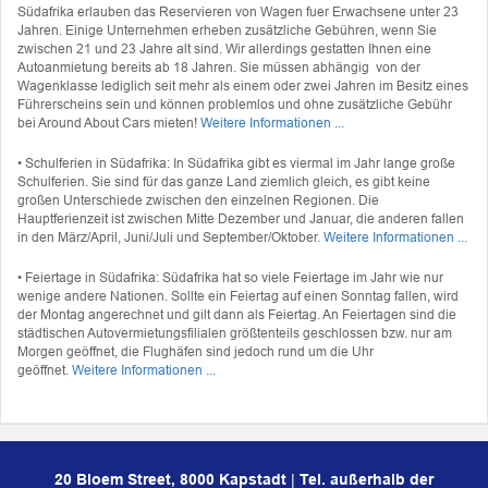
Südafrika erlauben das Reservieren von Wagen fuer Erwachsene unter 23
Jahren. Einige Unternehmen erheben zusätzliche Gebühren, wenn Sie
zwischen 21 und 23 Jahre alt sind. Wir allerdings gestatten Ihnen eine
Autoanmietung bereits ab 18 Jahren. Sie müssen abhängig von der
Wagenklasse lediglich seit mehr als einem oder zwei Jahren im Besitz eines
Führerscheins sein und können problemlos und ohne zusätzliche Gebühr
bei Around About Cars mieten!
Weitere Informationen ...
• Schulferien in Südafrika: In Südafrika gibt es viermal im Jahr lange große
Schulferien. Sie sind für das ganze Land ziemlich gleich, es gibt keine
großen Unterschiede zwischen den einzelnen Regionen. Die
Hauptferienzeit ist zwischen Mitte Dezember und Januar, die anderen fallen
in den März/April, Juni/Juli und September/Oktober.
Weitere Informationen ...
• Feiertage in Südafrika: Südafrika hat so viele Feiertage im Jahr wie nur
wenige andere Nationen. Sollte ein Feiertag auf einen Sonntag fallen, wird
der Montag angerechnet und gilt dann als Feiertag. An Feiertagen sind die
städtischen Autovermietungsfilialen größtenteils geschlossen bzw. nur am
Morgen geöffnet, die Flughäfen sind jedoch rund um die Uhr
geöffnet.
Weitere Informationen ...
20 Bloem Street, 8000 Kapstadt
|
Tel. außerhalb der